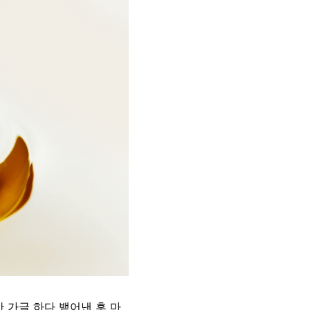
간 가글 하다 뱉어낸 후 마