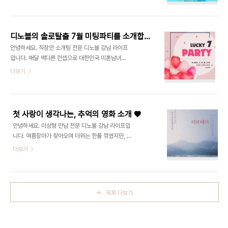
이벤트 소식을 전해드리려고 합니다! 2020.07.01
로에게 꼭 맞는 이상형을 주선해 주기에 성공 확률이
(수) ~ 2020.07.31(금)까지 신청 가능한 7월의 솔
높으며, 소개팅을 진행할 장소와 시간까지 정해주기
로탈출 는 꿈꾸던 나의 이상형을 만날 수 있는 디노블
에 만남 전 어색한 대화를 이어가는 신경을 쓰지 않아
만의 무료 맞선 체험 이벤트를 통해 나만의 짝을 만날
도 되는..
디노블의 솔로탈출 7월 미팅파티를 소개합니다!
수 있는 기회를 제공합니다! 결혼 전문가들의 심오한
안녕하세요. 직장인 소개팅 전문 디노블 강남 라이프
상담으로 특별한 나의 짝을 찾을 수 있는 감성매칭을
입니다. 매달 색다른 컨셉으로 대한민국 미혼남녀들
무료로 체험해 볼 수 있는 기회로 벌써부터 많은 분들
을 위한 미팅파티를 진행하고 있는 디노블의 7월, 를
더보기
이 문의를 해주고 계십니다! ​또한 솔로탈출 무료 맞선
소개합니다. 디노블의 결혼 전문가들이 그동안 성혼
신청을 해주신 분들 중 추첨을 통해 CGV 영화 예매
에 성공한 회원들을 분석한 결과 '여름에 처음 맞선을
권(1인 2매), 여름의 필수품인 손 선풍기, 스타벅스
시작한 회원들이 좋은 결과로 이어지는 경우가 많았
기프티콘을 증정합니다. ..
다'라며 7월에 직장인 소개팅을 진행하는 것이 가장
첫 사랑이 생각나는, 추억의 영화 소개 ♥
적기라고 말했는데요, 그래서 더욱 특별한 시간이 될
안녕하세요. 이상형 만남 전문 디노블 강남 라이프입
디노블의 는 대한민국 미혼남녀 30명을 초대하여 강
니다. 여름장마가 찾아오며 더위는 한풀 꺾였지만, 센
남에 위치해 있는 레스토랑에서 로맨틱한 시간이 예
치해지는 마음에 지나간 사랑이 생각나는 비오는 수
더보기
정되어 있습니다. 직장인 소개팅을 위한 미팅파티는
요일입니다. 모두에게 찾아오는 아련한 첫 사랑이 생
오는 7월 25일 (토) 18시에 샴페인과 디너 코스요
각하는 오늘, 디노블 강남라이프가 추억에 빠질 수 있
리를 즐기며 사랑에 빠질 수밖에 없는 설레는 만남의
는 영화를 소개해드리려고 합니다. 러브레터 첫 사랑,
기회로 초대합니다. ​ 자연스러운 분위기 속에서 서
하면 생각 나는 영화 중 빠질 수 없는 작품인 '러브레
로..
목록 더보기
터'는 오랜 시간동안 모두의 가슴 속에 남아있는 이야
기를 담고 있습니다. 1999년 개봉한 이 영화는 아름
다운 영상미와 당대 최고의 여배우 나카야마 미호의
감성연기가 빛나는 작품입니다. 하얀 눈 같은 순백의