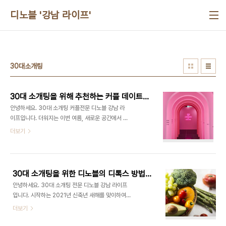
본문 바로가기
디노블 '강남 라이프'
30대소개팅
30대 소개팅을 위해 추천하는 커플 데이트 전시회 추천♥
안녕하세요. 30대 소개팅 커플전문 디노블 강남 라
이프입니다. 더워지는 이번 여름, 새로운 공간에서 색
다른 추억을 만들고 싶지 않으세요? 오늘은 30대 소
더보기
개팅으로 이색적인 커플 데이트 전시회를 소개해드
리겠습니다. 2021 딜라이트 서울 딜라이트 서울은
세계의 문화 중심으로 부상하고 있는 대한민국 수도
서울을 테마로 연출된 최초의 디지털 미디어 실감형
30대 소개팅을 위한 디노블의 디톡스 방법 추천!
전시회입니다. 알록달록하고 아름다운 영상들이 상
안녕하세요. 30대 소개팅 전문 디노블 강남 라이프
영되어 있어 30대 소개팅의 커플 데이트로 추억을
입니다. 시작하는 2021년 신축년 새해를 맞이하여
담아보는 설렘과 즐거움을 가질 수 있고, 디지털 미디
외면과 내면이 아름다운 사람이 되기 위한 디톡스 방
더보기
어 작품들을 감상하며 조명 빛으로 이루어진 모든 조
법을 추천드리려고 합니다. 스트레스와 자극적인 음
형물들을 체험할 수 있습니다. 또한 익숙한 공간인 서
식들로 자극받았던 내 몸을 위해 조금 더 건강한 나로