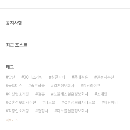
첫 사랑의 이야기를 담고 있으며 서정적인 음악으로
모든 이의 마음을 따뜻하게 적셨던 '러브레터'. 주옥
같은 명대사들과 함께 행복했던 추억을 떠올..
공지사항
최근 포스트
태그
맞선
30대소개팅
싱글파티
중매결혼
결정사추천
골드미스
솔로탈출
결혼정보회사
강남라이프
이상형소개팅
결혼
노블레스결혼정보회사
소개팅
결혼정보회사추천
디노블
결혼정보회사디노블
미팅파티
직장인소개팅
결정사
디노블결혼정보회사
더보기