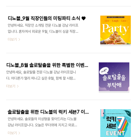
고 합니다. 너무 과하지 않은 옷차림 소개팅에서 첫인
편하게 파티에 참석하실 수 있도록 교통이 편리한 강
상은 그 사람의 이미지를 좌우하는 중요한 부분입니
남에 위치한 호텔에서 진행할 예정이며, 고급 스테..
다. 그러기에 가장 신경 쓰이는 부분도 소개팅 당일에
디노블_9월 직장인들의 미팅파티 소식 ♥
어떤 옷차림을 해야 할지 고민할 수 밖에 없습니다.
안녕하세요. 직장인 소개팅 전문 디노블 강남 라이프
잘 보이려는 욕심에 과한 옷차림은 대화를 나누기 전
입니다. 혼자여서 외로운 9월, 디노블이 싱글 직장인
상대방에게 선입견을 심어줄 수도 있기에 평소에 갖
들을 위한 퇴근 후 즐기는 미팅파티 를 준비했습니다.
더보기
고 있는 옷 중에 깔끔하고 자신을 돋보이게 할 수 있
​ 금요일 저녁, 퇴근 후 간단한 맥주와 함께 새로운 사
는 옷을 입는 것이 좋습니다. 또한 여성분들은 신경
랑을 찾을 수 있는 디노블의 9월 직장인 미팅파티는
쓰이는 자리라 평소에 하지 않는 메이크업을 시도한
격식 있는 만남이 부담스러운 분들에게 더없이 좋은
다면 오히려 더 어색한 느낌을 줄 수 있으니 본인이
만남의 기회입니다. 디노블의 솔로탈출 미팅파티 는
즐..
디노블_8월 솔로탈출을 위한 특별한 이벤트 소식 !
2020년 9월 25일 (금) 19시, 역삼 소재의 PUB에
안녕하세요, 솔로탈출 전문 디노블 강남 라이프입니
서 열릴 예정이며 새로운 사랑을 꿈꾸는 미혼남녀
다. 어디론가 멀리 떠나고 싶은 8월, 함께 할 사람이
30명을 초대합니다. 파티에 참여하고 싶은 분들은
없어 외로운 미혼남녀들을 위해 디노블이 특별한 솔
더보기
결혼정보회사 디노블의 홈페이지 하단 파티 신청하
로탈출 이벤트를 준비했습니다! 매달 색다른 컨셉으
기 입력 또는 대표번호로 문의하시면 됩니다. 함께여
로 다양한 이벤트를 진행 중인 솔로탈출 전문 디노블
서 더욱 행복한 가을의 시작을 위하여 디노블의 직장
이 준비한 8월 이벤트는 로 나에게 꼭 맞는 이상형을
인 미팅파티와 함께 하세요! ​ ​ ▼ 디노블..
찾아주는 디노블의 특별한 감성매칭을 체험해 볼 수
솔로탈출을 위한 디노블의 럭키 세븐7 이벤트!
있는 무료 맞선의 기회를 제공해드립니다. 혼자된 시
안녕하세요. 솔로들의 이상형을 찾아드리는 디노블
간이 길어질수록 점점 더 새로운 사람을 만나는 것이
강남 라이프입니다. 오늘은 무더위에 지치고 외로움
두렵고 고민이 많아 지는데요. 지인들에게 소개팅을
에 지친 대한민국 솔로들을 위한 7월 특급 솔로탈출
더보기
부탁하기도 어렵고 불편하다면 자세한 상담으로 서