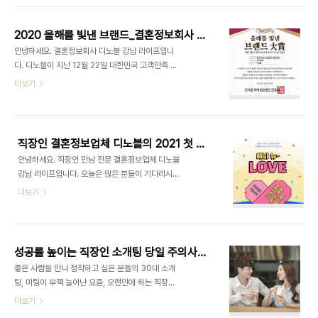
울의 친숙한 모습을 낯설게 재해석한 만큼 새롭게 다
거듭나기 위한 30대 소개팅을 위한 디톡스 방법은
가올 수 있어 이국적인 분위기를 느낄 수 있는데요.
어떤 것들이 있을까요? ​ 디톡스란? 체내에 쌓인 독소
흑백사진..
2020 올해를 빛낸 브랜드_결혼정보회사 디노블 수상
를 뺀다는 뜻, 한국어로는 해독 ​ 레몬 디톡스 붓기를
안녕하세요. 결혼정보회사 디노블 강남 라이프입니
줄여주고 지방 분해를 촉진하며 다이어트에 도움이
다. 디노블이 지난 12월 22일 대한민국 고객만족 브
되는 레몬을 이용한 디톡스 방법으로 우리 몸에 필요
랜드 협회, 데일리경제, 시사타임이 후원하고 한국프
더보기
한 비타민 C와 구연산을 많이 함유하여 피로회복에
리미엄브랜드진흥원이 주최, 주관하는 '2020 올해
도 도움이 됩니다. 또한 칼슘과 칼륨 성분도 다량 함
를 빛낸 브랜드 대상'에서 정보 서비스(노블레스 결
유하고 있고 각종 혈관 질환에도 좋은 작용을 합니다.
혼정보) 부문을 수상하였습니다! 2020 올해를 빛낸
레몬을 이용한 디톡스 방법에는 레몬을 얇게 슬라..
브랜드 대상은 올 한 해를 함께한 브랜드를 총 결산하
직장인 결혼정보업체 디노블의 2021 첫 미팅파티 ♥
여 각 사업분야에서 소비자의 사랑을 받은 주인공을
안녕하세요. 직장인 만남 전문 결혼정보업체 디노블
선정하는 어워드로 결혼정보업체 디노블이 수상하는
강남 라이프입니다. 오늘은 많은 분들이 기다리시는
영광을 안았습니다. 디노블은 결혼을 꿈꾸는 미혼남
디노블만의 특별한 미팅파티 소식을 전해드리려고
더보기
녀에게 결혼 맞선을 주선하고, 성혼까지 책임지는 상
합니다. 모든 것이 새롭게 시작하는 새해, 처음으로
류층 결혼정보회사로써 철저한 신원인증을 통하여
진행하는 미팅파티! 매년 꼭 솔로를 탈출하겠다고 결
가입할 수 있으며 비공개 진행, 안심번호 사용 등의
심했지만, 어느새 또 찾아온 새해를 맞이하여 올해는
회원님들의 개인 정보 보호를 위하여 노력하고 있습
꼭! 나만의 운명의 상대를 만나고자 마음을 먹은 미혼
니다. 또한 ..
성공률 높이는 직장인 소개팅 당일 주의사항 !
남녀 분들을 위해 결혼정보업체 디노블이 여느 때보
좋은 사람을 만나 정착하고 싶은 분들의 30대 소개
다 더욱 신경 써 준비한 2021년 첫 미팅파티인 ! 외
팅, 미팅이 부쩍 늘어난 요즘, 오랜만에 하는 직장인
로운 겨울 저녁, 마음만은 따뜻하게 보내실 수 있도록
소개팅을 어떻게 준비해야 할지 고민이신 분들을 위
더보기
영화 속 주인공이 되는 로맨틱한 저녁 시간을 보내실
해 소개팅 당일 성공률 높이는 비법을 공유해드리려
수 있도록 준비했습니다. 참여하시는 분들이 조금 더