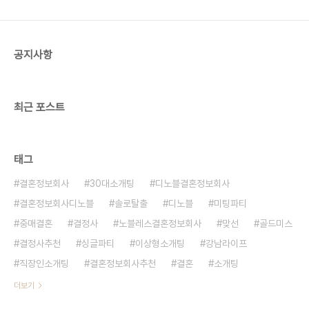
다.​2. 프라이빗한 공간이태원의 숨겨진 핫플레이스
에서 우리끼리 즐기는 프라이빗한 파티입니다. 편안
한 분위기 속에서 더 깊은 대화에..
공지사항
최근 포스트
태그
결혼정보회사
30대소개팅
디노블결혼정보회사
결혼정보회사디노블
솔로탈출
디노블
미팅파티
중매결혼
결정사
노블레스결혼정보회사
맞선
골드미스
결정사추천
싱글파티
이상형소개팅
강남라이프
직장인소개팅
결혼정보회사추천
결혼
소개팅
더보기