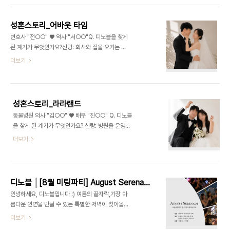
당첨자 발표2026년 9월 4일(금)*당첨자는 개별
서 소개팅 경험은 있지만 관계가 교제로 이어지지 않
연락드립니다.​📞 문의..
아 고민을 털어놓는 미혼남녀를 어렵지 않게 만날 수
성혼스토리_어바웃 타임
있다고 전했다. 디노블은 소개팅에서는 직업이나 연
변호사 "전○○" ♥ 약사 "서○○"Q. 디노블을 찾게
봉, 학력 등 객관적인 조건뿐 아니라 성향과 가치관도
된 계기가 무엇인가요?신랑: 회사와 집을 오가는 일
함께 살펴볼 필요가 있다고 설명했다. 조건만으로 상
상이 반복되다 보니 자연스럽게 새로운 사람을 만날
더보기
대를 판단하기보다 실제 대화를 통해 서로를 이해하
기회가 거의 없었습니다. 결혼은 하고 싶었지만 어떻
는 과정이 중요하다는 것이다. 또한 첫 만남에서는 상
게 시작해야 할지 막막했는데, 지인의 추천으로 디노
대를 빠르게 판단하기보다 서로를 알아가는 시간을
블 상담을 받아보게 되었습니다. 상담을 하면서 단순
충분히 갖는 것이 필요하다고 조언했다. 결혼을 전제
히 소개만 해주는 곳이 아니라는 점이 믿음이 갔고,
로 한 만남..
성혼스토리_라라랜드
가입을 결정하게 되었습니다. 신부: 주변 친구들이 하
동물병원 의사 "김○○" ♥ 배우 "진○○" Q. 디노블
나둘 결혼하는 모습을 보면서 저도 진지하게 미래를
을 찾게 된 계기가 무엇인가요? 신랑: 병원을 운영하
생각하게 됐습니다. 소개팅도 해봤지만 결혼을 전제
다 보니 하루 대부분을 일하면서 보냅니다. 바빠서 새
더보기
로 한 만남은 쉽지 않았는데, 디노블은 처음 상담부터
로운 사람을 만날 기회도 거의 없었고, 결혼은 하고
제 가치관과 성향을 꼼꼼하게 들어주셔서 신뢰가 생
싶었지만 자연스럽게 인연을 만들기는 쉽지 않았습
겼습니다.​Q. 처음 소개받았을 때 어떤 첫인상이었나
니다. 소개도 몇 번 받아봤지만 오래 이어지지 않았
요?신랑: 사진보다 실제 모습이 훨씬 밝고 편안..
고, 결혼을 진지하게생각하는 사람을 만나고 싶어서
디노블 │[8월 미팅파티] August Serenade
디노블 상담을 받게 됐습니다.신부신부: 촬영 일정이
안녕하세요, 디노블입니다 :) 여름의 끝자락,가장 아
일정하지 않다 보니 사람을 만나는 것 자체가 쉽지 않
름다운 인연을 만날 수 있는 특별한 저녁이 찾아옵니
아요. 직업에 대한 편견 때문에 다가오는 사람도 많지
다. 프라이빗 미팅파티 "August Serenade"에서
더보기
않았고요. 결혼을 생각할 나이가 되면서 저와 비슷한
자연스럽게 대화를 나누고,서로의 매력을 발견하는
마음으로 만남을 준비하는 사람을 만나보고 싶어 디