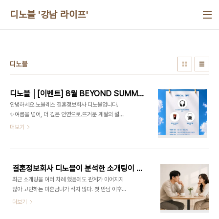
본문 바로가기
디노블 '강남 라이프'
디노블
디노블 │[이벤트] 8월 BEYOND SUMMER
안녕하세요.노블레스 결혼정보회사 디노블입니다.
✨여름을 넘어, 더 깊은 인연으로.뜨거운 계절의 설렘
을 넘어,진지한 만남을 꿈꾸는 분들을 위해8월 한정
더보기
'BEYOND SUMMER' 이벤트를 준비했습니다💙
이벤트 안내새로운 계절을 기다리는 지금,좋은 인연
도 새로운 시작에서 비롯됩니다.​디노블과 함께올여
름 가장 의미 있는 만남을 시작해 보세요.​📅 이벤트
결혼정보회사 디노블이 분석한 소개팅이 잘 안되는 이유
기간2026년 8월 1일 ~ 8월 31일​👥 이벤트 대상만
최근 소개팅을 여러 차례 했음에도 관계가 이어지지
24세 이상 미혼남녀​🎁 SPECIAL GIFT✔ 소니
않아 고민하는 미혼남녀가 적지 않다. 첫 만남 이후
WH-1000XM6 헤드폰 (1명)✔ 발뮤다 문케틀 (3
자연스럽게 연락이 끊기거나 추가 만남으로 이어지
더보기
명)✔ 할리스 커피 기프티콘 (20명)※ 할리스 커피
지 않는 사례가 반복되면서 그 원인을 궁금해하는 경
기프티콘은 최초 방문 상담 고객 대상 혜택입니다.​📢
우도 늘고 있다. 결혼정보회사 디노블은 상담 과정에