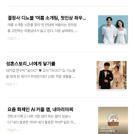
소중한 시간을 함께해 보세요.행사안내일시: 2026.
노블을 찾았습니다. Q. 처음 소개받았을 때 어떤 첫
08. 15. (토) PM 19:00장소: 홍대 루프탑 & 프라
인상이었나요?신랑: 배우라는 직업 때문에 조..
이빗 룸인원: 10명 (남녀 각 5명) PROGRAM
결정사 디노블 '여름 소개팅, 첫인상 좌우하는 건 깔끔한 옷차림'
HIGHLIGHT🤍 Welcome Reception첫 만남의
여름 소개팅 시즌을 맞아 첫 만남에 어울리는 옷차림
긴장을 풀어주는 웰컴타임💬 Rotation Matching
을 고민하는 미혼남녀가 늘고 있다. 더운 날씨에도 깔
모든 참가자와 자연스럽게 대화하는 로테이션 프로
끔한 이미지를 줄 수 있는 옷차림에 관심을 갖는 경우
더보기
그램🥂 Premium Dining맛있는 식사와 함께 이어
가 많다는 설명이다.결혼정보회사 디노블은 여름철
지는 편안한 대화💌 Secret Match Card호감이
상담 과정에서 소개팅 복장에 대한 문의가 꾸준히 이
간 상대에게 마음을 전하는 매칭 카드🎁 Lucky..
어지고 있다고 밝혔다. 더운 날씨에도 깔끔한 인상을
줄 수 있는 옷차림이나 첫 만남에 어울리는 스타일을
성혼스토리_너에게 닿기를
고민하는 경우가 많다는 설명이다.디노블은 소개팅
대기업 연구직 "송○○" ♥ 교사 "이○○" Q. 디노블
에서는 유행을 따르기보다 깔끔하고 단정한 인상을
을 찾게 된 계기가 무엇인가요? 신랑: 직장 생활을 하
주는 옷차림이 중요하다고 설명했다. 남성은 셔츠나
다 보니 새로운 사람을 만날 기회가 전혀 없었습니다.
더보기
카라 티셔츠에 슬랙스를, 여성은 과하지 않은 디자인
소개팅도 몇 번 해봤지만 결혼을 전제로 만나는 분위
의 원피스나 블라우스 등 계절감 있는 스타일이 무난
기는 아니었고, 시간만 흘러가는 느낌이 들더라구요.
한 복장으로 꼽힌다.여름철에는 복장뿐 아니라 청결
그래서 결혼정보회사를 찾다가 디노블을 발견하게
한 이미지도 중요한 요소로 꼽힌다. 더운 날씨에는 땀
됐습니다. 신부: 주변 친구들이 하나둘 결혼하면서 저
관리와 함..
요즘 화제인 AI 커플 앱, 내마리마찌
도 진지하게 결혼을 생각하게 됐습니다. 자만추는 점
연인과 다투고 나면 가장 많이 하는 말이 있습니
점 힘들어지고, 소개팅도 서로가 원하는 조건에 맞지
다."내가 잘못한 거야? 네가 잘못한 거야?"같은 이야
않아 이어지지 않는 경우가 많았습니다. 혼자 고민하
기를 반복해도 결론은 나지 않고, 감정만 상한 채 대
더보기
기 보다는 전문적인 도움을 받고자 하는 마음으로 디