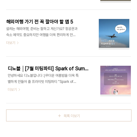
화가 끝나는 경우도 많죠.오늘은 이런 고민을 조금 색
노블 상담을 신청했습니다. Q. 처음 소개받았을 때
다르게 해결해 주는 연애 앱 '내마리마찌'를 소개해
어떤 첫인상이었나요? 신랑: 사진으로 봤을 때도 호
드리겠습니다.내마리마찌는 어떤 앱인가요?내마리마
감이 있었지만 실제로 만나니 훨씬 더 좋은..
찌는 AI가 커플의 갈등 상황을 분석하고 객관적인 의
해외여행 가기 전 꼭 깔아야 할 앱 5
견을 제시해 주는 연애 앱입니다.한 사람의 이야기만
설레는 해외여행, 준비는 잘하고 계신가요? 항공권과
듣는 것이 아니라 양쪽의 입장을 모두 확인한 뒤 상황
숙소 예약도 중요하지만 여행을 더욱 편리하게 만들
을 분석해 판결을 내려주는 것이 특징입니다.누가 맞
어주는 앱을 미리 설치해두는 것도 중요합니다. 언어
더보기
고 틀렸는지만 이야기하는 것이 아니라, 왜 그런 판단
가 다른 해외에서는 번역 앱부터 지도, 결제 앱까지
을 했는지도 함께 확인할 수 있습니다.사용방법은 간
다양한 서비스가 여행의 질을 크게 좌우하기 때문인
단합니다.1. 커플을 연결합니다.2. 각자 있었던 상황
데요.오늘은 해외여행 전 꼭 설치해두면 좋은 필수 앱
을 작성합니다.3. AI의 판결을 기다리면 끝!복..
5가지를 소개합니다.파파고(Papago)해외여행에
디노블 │[7월 미팅파티] Spark of Summer
서 가장 큰 고민 중 하나는 언어입니다.​파파고는 텍스
안녕하세요 디노블입니다 :)무더운 여름밤을 더욱 특
트 번역은 물론 음성 번역, 이미지 번역 기능까지 지
별하게 만들어 줄 프라이빗 미팅파티 "Spark of
원해 현지 메뉴판이나 안내문을 확인할 때 유용하게
Summer"가 여러분을 기다립니다. ​단순한 소개팅
더보기
사용할 수 있습니다. ​영어는 물론 일본어, 중국어 등
이 아닌, 자연스러운 대화와 진정성 있는 만남을 통해
다양한 언어를 지원해 여행객들의 필수 앱으로 꼽히
새로운 인연의 가능성을 발견할 수 있는 특별한 시간
고 있습니다.윈디(Windy)여행지의 날씨를 정확하
입니다.행사 안내일시: 2026. 07. 18. (토) PM
게 확인하고 싶다면 윈디를 추천합니다.​일반 날씨 ..
18:00장소: 이태원 루프탑 (비공개, 최종 참가자 개
목록 더보기
별 안내)인원: 남녀 각 6명 (총 12명) 프로그램 하이
라이트1. 엄격하고 안전한 만남본 파티는 철저한 신
원 인증이 완료된 분들에 한해서만 참석이 가능합니
다. 믿을 수 있는 분들과의 고품격 만남을 보장합니