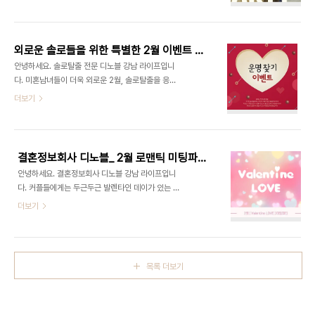
식을 전해드리려고 합니다 :) 30대 직장인 소개팅 디
세계 상품권, CGV 영화 예매권, 스타벅스 기프티콘
노블의 3월 미팅파티는 로 퇴근 후 즐기는 캐주얼한
을 증정합니다! 참여 기간은 2020.04.01 (수) ~
만남을 컨셉으로 진행될 예정입니다. 삼성동에 위치
2020.04.30(목)까지이며, 25세..
해 있는 PUB에서 퇴근 후 맥주와 안주들을 즐기며
외로운 솔로들을 위한 특별한 2월 이벤트 소식:)
진지한 만남을 원하는 직장인들을 위해 준비한 만남
안녕하세요. 솔로탈출 전문 디노블 강남 라이프입니
의 기회로 설레는 사랑을 시작하고 싶은 솔로분들을
다. 미혼남녀들이 더욱 외로운 2월, 솔로탈출을 응원
초대합니다! 오는 3월 27일 (금) 19시에 삼성역 소
하고자 디노블이 준비한 특별한 이벤트를 소개해드
더보기
재의 PUB에서 진행되며 싱글 남녀 각각 15명을 초
리려고 합니다. 본인도 몰랐던 연애 스타일을 파악해
대하여 열릴 예정입니다. 당첨된 분께는 개별 연락을
볼 수 있는 연애성향 TEST를 통해 전문가 상담을 받
드리며, 신원인증이 된 분에 한하여 참석이 가능합니
아보고 추첨을 통한 푸짐한 선물까지 받을 수 있는 !
다! ​▼ 30대 직장인 소개팅 디노블 신청하기 ▼ ..
2월, 달콤한 사랑에 빠지고 싶은 미혼남녀분들에게
결혼정보회사 디노블_ 2월 로맨틱 미팅파티 소식♥
추첨을 통해 신세계 상품권, 고디바 골드 컬렉션, 스
안녕하세요. 결혼정보회사 디노블 강남 라이프입니
타벅스 기프티콘을 증정합니다! 참여 기간은
다. 커플들에게는 두근두근 발렌타인 데이가 있는 2
2020.02.01 (토) ~ 2020.02.20(토)까지이며,
월이지만 솔로들에게는 더없이 외로운 날, 로맨틱 미
더보기
25세 이상의 대한민국 미혼남녀라면 참여 가능합니
팅파티 소식을 전해드리려고 합니다. 직장인 소개팅
다. 당첨자 발표는 2020.03.03 (월)에 개별 연락
전문 디노블의 2월 미팅파티 는 나만의 발렌타인을
을 드립니다 :) ​ 설레는 사랑을 시작하고 싶은 솔로들
찾고 싶은 싱글 20명과 함께 나만의 운명을 찾는 시
의 많은 참여 바랍니다 ♥ ​ ​▼ 2..
간을 보낼 예정입니다! 특별한 사랑을 찾는 분들을 위
목록 더보기
한 미팅파티는 청담 레스토랑에서 진행될 예정이며
무제한 제공되는 와인과 디너 코스요리를 즐기며 서
로를 자연스럽게 알아가는 직장인들을 위한 사교모
임으로 전문 MC의 진행하에 다양한 커플게임, 럭키