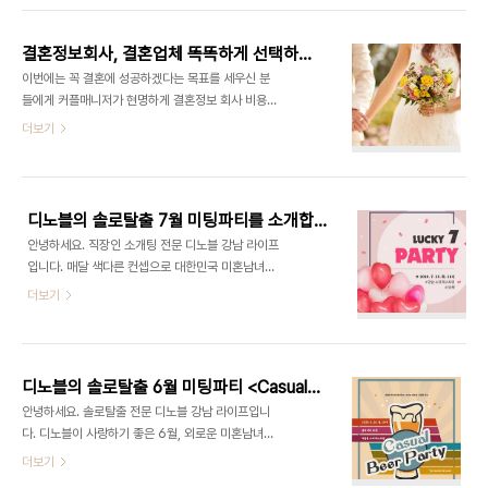
을 통하여 신세계 백화점 상품권, CGV 영화 예매권,
혼정보회사에 상담하러 오셔서 많이 물어보는 질문
스타벅스 기프티콘을 드립니다. ​25세 이상의 대..
중 하나인 본인의 등급을 알고 싶다, 등급 기준에 대
결혼정보회사, 결혼업체 똑똑하게 선택하는 방법!
해서 많이 문의를 하십니다. 하지만 대부분의 결정사
이번에는 꼭 결혼에 성공하겠다는 목표를 세우신 분
들이 마찬가지로 회원분의 조건을 가지고 등급을 분
들에게 커플매니저가 현명하게 결혼정보 회사 비용
류하진 않습니다. 나이, 결혼 경력, 이상형에 다라 가
등의 선택 기준을 공유하려고 합니다. 평생 함께 할
더보기
입 프로그램이 다를 뿐이기에 부담스러워하지 말고
사람을 만날 수 있는 기회이니 그만큼 신중히 생각하
누구든지 편안하게 상담을 받아보시길 추천드립니
고 결정해야 하기에 수많은 업체들 중 합리적으로 결
다. 가입비는 얼마인가요? 가입비 또한 일정한 동일
혼정보업체를 똑똑하게 선택하는 기준에 대해서 공
금액이 아닌, 본인이 만나고 싶어 하는 이상형에 따라
유해드리겠습니다! 먼저, 사람을 만나는데 비용을 지
각자 다르게 ..
디노블의 솔로탈출 7월 미팅파티를 소개합니다!
불하면서까지 만나야 할까?라고 고민하시는 분들을
안녕하세요. 직장인 소개팅 전문 디노블 강남 라이프
위해 결혼정보회사의 필요성에 대해 말씀드리겠습니
입니다. 매달 색다른 컨셉으로 대한민국 미혼남녀들
다. ​ 현실적으로 고려해야 할 것이 많기 때문에 결혼
을 위한 미팅파티를 진행하고 있는 디노블의 7월, 를
더보기
정보회사를 이용하는 가장 큰 이유로 아까운 시간과
소개합니다. 디노블의 결혼 전문가들이 그동안 성혼
에너지를 절약할 수 있다는 점을 꼽을 수 있습니다.
에 성공한 회원들을 분석한 결과 '여름에 처음 맞선을
결정사를 이용하는 비용으로 원하는 이상형 중, 나와
시작한 회원들이 좋은 결과로 이어지는 경우가 많았
가장 잘 맞는 사람을 골라 소개해 주며 날짜, 시간, 장
다'라며 7월에 직장인 소개팅을 진행하는 것이 가장
소까지 모..
디노블의 솔로탈출 6월 미팅파티 <Casual Beer Party>
적기라고 말했는데요, 그래서 더욱 특별한 시간이 될
안녕하세요. 솔로탈출 전문 디노블 강남 라이프입니
디노블의 는 대한민국 미혼남녀 30명을 초대하여 강
다. 디노블이 사랑하기 좋은 6월, 외로운 미혼남녀분
남에 위치해 있는 레스토랑에서 로맨틱한 시간이 예
들을 위해 보다 편한 분위기에서 즐길 수 있는 캐주얼
더보기
정되어 있습니다. 직장인 소개팅을 위한 미팅파티는
미팅파티를 준비했습니다! 더 이상 혼자이기 싫은 미
오는 7월 25일 (토) 18시에 샴페인과 디너 코스요