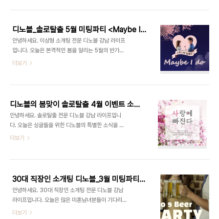
혼남녀를 위한, 나만의 로맨스를 즐기고 싶은 분들을
리를 즐기며 사랑에 빠질 수밖에 없는 설레는 만남의
위해 디노블이 6월의 솔로탈출 미팅파티 는, 여름밤
기회로 초대합니다. ​ 자연스러운 분위기 속에서 서
의 뜨거운 열기를 함께할 시원한 맥주와 핑거푸드, 그
로..
디노블_솔로탈출 5월 미팅파티 <Maybe I do>
리고 새로운 사랑을 찾을 수 있는 두근거리는 만남의
안녕하세요. 이상형 소개팅 전문 디노블 강남 라이프
시간이 마련됩니다. 디노블의 솔로탈출 는 오는
입니다. 오늘은 본격적인 봄을 알리는 5월의 반가운
2020.06.26(금) 19시, 역삼동 소재 레스토랑에서
솔로탈출 미팅파티 소식을 전해드리려고 합니다! 달
더보기
펼쳐질 예정이며 미혼남녀 각각 14명을 초대합니다. ​
콤한 사랑을 시작하고 싶은 대한민국 미혼남녀들을
영화 속의 주인공이 되어, 새로운 사랑을 시작하고 싶
위해 마련된 5월의 는, 다양한 분야에서 활동하고 있
은 분들의 많은 참여 바랍니다 :) ▼ 6월 솔로탈출 미
는 직장인들이 서로의 짝을 만나기 위한 사교모임입
팅파티 신청하기 ▼ www.dnob..
니다. 무제한 제공되는 샴페인, 스테이크 코스요리와
디노블의 봄맞이 솔로탈출 4월 이벤트 소식♥
함께 따뜻한 봄날의 저녁, 루프탑 레스토랑에서 진행
안녕하세요. 솔로탈출 전문 디노블 강남 라이프입니
될 예정입니다. 따뜻한 봄처럼 설레는 만남이 함께하
다. 오늘은 싱글들을 위한 디노블의 특별한 소식을 전
는 이번 5월의 솔로탈출 미팅파티에는 벌써부터 많
해드리려고 합니다. 따듯한 햇살이 가득한 4월, 봄이
더보기
은 분들의 문의가 이어지고 있습니다. 오는 5월 30
오며 더욱 외로움을 느끼는 대한민국의 미혼남녀들
일 (토) 18시, 성수동 소재의 루프탑 레스토랑에서
을 위해 준비한 디노블의 4월 이벤트 입니다! 보기만
진행될 예정이며 미혼남녀 각각 14명을 초대합니다.
해도 미소를 짓게 만드는 아름다운 꽃들이 만개하는
신청방법은 홈페이지 하단의 '파티 신청하기' 입력 또
4월, 사랑하는 사람과 봄의 데이트를 즐기고 싶은 싱
는 ..
30대 직장인 소개팅 디노블_3월 미팅파티, 이벤트 소식♥
글들을 위해 마련한 솔로탈출 이벤트 는 이상형 소개
안녕하세요. 30대 직장인 소개팅 전문 디노블 강남
팅 전문 디노블에서 만날 수 있는 매칭 상대를 직접
라이프입니다. 오늘은 많은 미혼남녀분들이 기다리
확인해보고 푸짐한 선물도 받을 수 있는 기회입니다.
셨던 디노블의 3월 미팅파티와 솔로탈출 이벤트 소
더보기
매칭 회원 테스트를 완료하신 분들 중 추첨을 통해 신