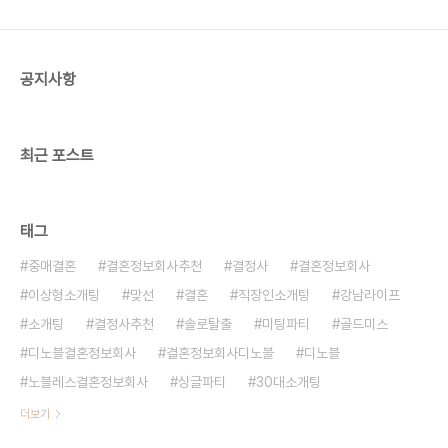
드로우 등의 프로그램을 진행하여 처음 만난 어색함
없이 서로에 대해 알아갈 수 있습니다 :) 오는 2월
29일 토요일, 18시 청담 소재 레스토랑에서 진행될
공지사항
예정이며, ..
최근 포스트
태그
중매결혼
결혼정보회사추천
결정사
결혼정보회사
이상형소개팅
맞선
결혼
직장인소개팅
강남라이프
소개팅
결정사추천
솔로탈출
미팅파티
골드미스
디노블결혼정보회사
결혼정보회사디노블
디노블
노블레스결혼정보회사
싱글파티
30대소개팅
더보기