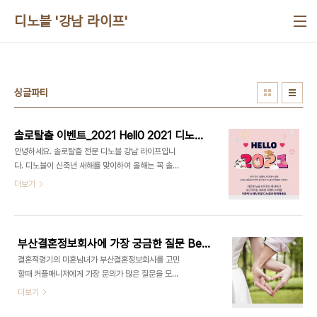
본문 바로가기
디노블 '강남 라이프'
싱글파티
솔로탈출 이벤트_2021 Hell0 2021 디노블 소식
안녕하세요. 솔로탈출 전문 디노블 강남 라이프입니
다. 디노블이 신축년 새해를 맞이하여 올해는 꼭 솔로
탈출을 하고자 하는 분들을 위한 특별한 이벤트를 준
더보기
비했습니다! 외로웠던 과거는 청산하고 모든 것이 새
롭게 시작하는 2021년 새해를 맞이하여 준비한 솔
로탈출 전문 디노블의 특별한 이벤트! 싱글 라이프는
청산하고 두근거리는 새로운 사랑의 시작을 직장인
부산결혼정보회사에 가장 궁금한 질문 Best 3
소개팅 전문 디노블과 함께하시길 바랍니다. 디노블
결혼적령기의 미혼남녀가 부산결혼정보회사를 고민
의 결혼 전문가들이 심혈을 기울여 만든 '1년 안에 결
할때 커플매니저에게 가장 문의가 많은 질문을 모아
혼 가능 테스트'를 통해 올해 안에 결혼할 수 있는지
속 시원하게 답변을 해드리려고 합니다! 과연 어떤 부
더보기
확인해보고 이상형도 추천받을 수 있는 솔로탈출을
분을 가장 많이 궁금해하고 관심있어하는지 함께 살
위한 특별한 이벤트! ​테스트에 참여하신 분들 중 추첨
펴볼까요 ? ​ 등급이 있나요? 많은 회원분들이 부산결