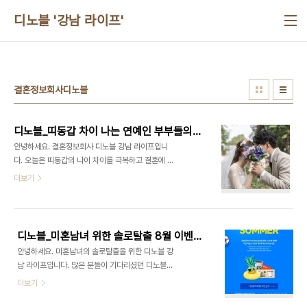
본문 바로가기
디노블 '강남 라이프'
결혼정보회사디노블
디노블_띠동갑 차이 나는 연예인 부부들의 러브스토리
안녕하세요. 결혼정보회사 디노블 강남 라이프입니
다. 오늘은 띠동갑의 나이 차이를 극복하고 결혼에 성
공한 연예인 부부들의 러브 스토리를 살펴보려고 하
더보기
는데요. 기다리던 운명의 짝을 만나 행복한 삶을 살아
가고 있는 커플들은 누가 있을까요? ​​ 이병헌 ♥ 이민
정 최근 결혼 8주년을 맞은 배우 이병헌, 이민정 부
부는 열두 살의 나이 차이를 극복하고 2013년에 결
디노블_미혼남녀 위한 솔로탈출 8월 이벤트 소개
혼하여 슬하에는 아들 한 명을 두고 있습니다. 배우
안녕하세요. 미혼남녀의 솔로탈출을 위한 디노블 강
부부의 러브스토리는 조금 특이한데요. 바로 2006
남 라이프입니다. 많은 분들이 기다리셨던 디노블의
년 이민정이 갓 데뷔했을 때 처음 만나 1년여간 사랑
8월 이벤트 소식을 들고 왔는데요. 어떤 다양한 혜택
더보기
을 키웠지만 결혼에 대한 생각이 달라 결국 헤어졌었
이 준비되어 있는지 함께 확인해볼까요? ​ 사랑할 준
고, 결별 3년 만인 2010년 다시 만나 열애설이 불거
비가 되어있는 솔로를 위한 8월의 이벤트는 결혼 테