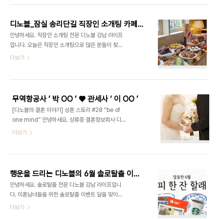
졌고 2013년 8월 결혼에 성공했습니다. 실력과 비
스트를 완료하면 본인의 이상형에 맞는 프로필을 무
주얼 모두 갖춘 이병헌, 이민정 부부의 더욱..
료로 추천해 주고 응모한 분들 중 추첨을 통하여 푸짐
디노블_잠실 송리단길 직장인 소개팅 카페 추천
한 선물도 드리는 솔로탈출 이벤트입니다. ​상품으로
안녕하세요. 직장인 소개팅 전문 디노블 강남 라이프
는 신세계 백화점 상품권, CGV 영화 예매권(1인 2
입니다. 오늘은 직장인 소개팅으로 많은 분들이 찾고
매), 스타벅스 기프티콘을 준비했으며 이벤트 기간은
있는 잠실 송리단길에 만남 성공률 높여주는 카페를
더보기
2021.08.01 (일) ~ 2021.08.31(화)까지이며,
소개해드리려고 합니다. 분위기와 맛 모두 책임지는
25세 이상 미혼남녀라면 누구든지 참여 가능하며 당
카페는 어떤 곳들이 있을까요? 카페 페퍼 잠실 송리
첨자 발표는 2021.09.01(수) 개별 연락드릴 예정입
단길 직장인 소개팅 장소로 추천하는 카페 페퍼는 유
니다. ​새로운 사랑을 시작할 준..
튜버 다람 테이블이 운영하는 곳으로 인스타 감성을
무역항공사 ‘ 박 OO ’ ♥ 관세사 ‘ 이 OO ’
한껏 느낄 수 있는 핫플레이스입니다. 게다가 식단 관
[디노블의 결혼 이야기] 성혼 스토리 #28 “be of
리 중이거나 건강을 신경 쓰는 분들도 맛있는 디저트
one mind” 안녕하세요. 상류층 결혼정보회사 디노
를 즐길 수 있도록 모든 메뉴를 쌀로 만든 글루텐 프
블입니다. 디노블에서 만나 성혼을 이루시게 된 회원
더보기
리로 준비하고 있어 계절에 맞는 신선한 재료와 함께
분들께 축하 인사를 드립니다. 오늘은 2021년 3월
달콤한 디저트와 함께 설레는 잠실 송리단길에서의
에 결혼식을 올린 28번째 성혼 스토리를 들려드립니
소개팅 장소로 추천합니다. 서정적살롱 석촌호수를
다. 성혼 스토리의 주인공은 무역항공사 '박 OO'군
바라보며 로맨틱한 소개팅 시간을 보낼 수 있는 서정
그리고 관세사 '이 OO'양입니다. [ 무역항공사 박
적살롱은..
행운을 드리는 디노블의 6월 솔로탈출 이벤트와 연극 초대 소식 ♥
OO ♥ 관세사 이 OO ] 요즘 인기 있는 직업으로 떠
안녕하세요. 솔로탈출 전문 디노블 강남 라이프입니
오르고 있는 무역은 관련 사항 및 통관을 대행해주는
다. 미혼남녀들을 위한 솔로탈출 이벤트 달을 맞이해
역할을 하는데요. 이와 관련한 많은 직업들 중에서 저
달콤한 6월을 보낼 수 있도록 새로운 사랑을 찾아 드
더보기
는 관세사라는 매력적인 직업을 선택하게 되었어요.
리는 기회를 마련했습니다. 청명한 계절이 시작되는
무역이라는 일이 복잡하고 어려운 일처럼 보이지만