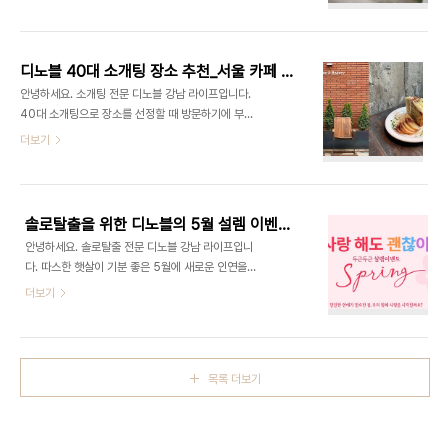
게 된 회원분들께 축하 인사를 드립니다. 오늘은
력이 결정되기 때문에 카운셀링의 역할을 심도 있게
2021년 4월 결혼식을 올린 27번째 성혼 스토리를
하는 기독교결혼정보회사를 이용한다면 크리스천 결
들려드립니다. 성혼 스토리의 주인공은 변리사 '김
혼의 성공률을 높일 수 있습니다. 신뢰와 인지도가 있
OO'군 그리고 행정 공무원 '정 OO'양입니다. [ 변리
는 곳인가? 일생에..
디노블 40대 소개팅 장소 추천_서울 카페 소개 ♥
사 김 OO ♥ 공무원 정 OO ] 공무원은 안정적인 직
안녕하세요. 소개팅 전문 디노블 강남 라이프입니다.
장이라는 큰 장점을 가지고 있는 만큼 제가 공무원이
40대 소개팅으로 장소를 선정할 때 방문하기에 부담
라는 직업을 선호했던 이유 중에 하나는 정년 보장과
스럽지 않은지, 적당한 데이트 코스인지, 고민이 많아
더보기
여러 가지 복지제도가 잘 되어 있기 때문이었어요. 높
어렵게 느껴지시는 분들이 많을텐데요. 오늘은 고즈
은 경쟁률을 뚫고 합격을 하고 보니까 제 나이가 어느
넉한 분위기와 함께 편하게 대화를 나눌 수 있는 감성
새 결혼 적령기를 바라보고 있더라고요. 그래서 주변
적인 서울 카페들을 소개해드리겠습니다. 시그니처
지인들의 소개로 전문직 소개팅도 여러 ..
카페 하우스 플랜트 2호점 고급스러운 분위기와 높
솔로탈출을 위한 디노블의 5월 설렘 이벤트 소식!
은 층고를 보여주는 시그니처 카페는 하남에서 유명
안녕하세요. 솔로탈출 전문 디노블 강남 라이프입니
한 하우스 플랜트의 2호점으로 자연 속의 플랜테리
다. 따스한 햇살이 기분 좋은 5월에 새로운 인연을
어의 느낌을 가지고 있습니다. 이 곳은 단독 건물로
만날 준비가 된 미혼남녀들을 위한 꽃향기가 물씬 풍
더보기
3층까지 있는 넓은 구조를 가지고 있고, 내부에 테이
기는 달달한 이벤트를 소식을 준비했습니다. 당신에
블의 간격이 넓기 때문에 편한 분위기에서 대화가 가
마음에도 봄바람이 불어오기를 바라는 마음을 담음
능합니다. 또한 곳곳에 식물들이 배치되어 있고, 통창
두근두근 설렘 이벤트는 솔로들을 위해 달콤하고 행
으로 되어 있어 분위기가 정말 좋은데요. 라탄과 빈티
복한 하루를 만들어 드립니다. 디노블은 17년 동안
지 스..
목록 더보기
체계적인 시스템으로 운영되고 있는 결혼정보회사로
결혼에 대한 지속적인 서비스를 제공하며, 많은 회원
수뿐만 아니라 높은 인지도와 만족도를 자랑합니다.
또한 가입 한 회원들은 서류 인증을 통한 정보의 정확