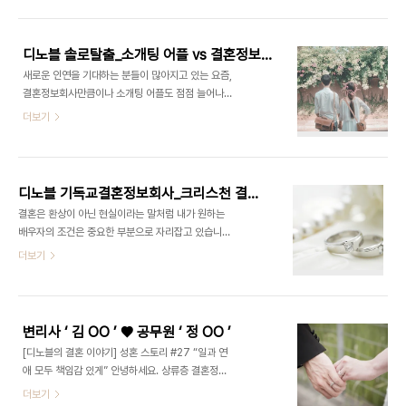
날! 커피 한 잔의 여유로 잃어버린 연애 세포를 찾아
실무를 직접 경험해본 사람이라면 이 직업에 대한 매
드리는 이벤트는 행운의 기운을 모아 좋은 추억, 가득
력과 흥미를 느낄 수 밖에 없다고 ..
한 사랑, 넘치는 행복을 드립니다. 베테랑 커플매니저
디노블 솔로탈출_소개팅 어플 vs 결혼정보회사 비교
의 전문적인 맞춤 서비스를 제공 받아 나만의 이상형
새로운 인연을 기대하는 분들이 많아지고 있는 요즘,
을 만나 결혼까지 성공할 수 있는 기회를 잡아보시는
결혼정보회사만큼이나 소개팅 어플도 점점 늘어나고
건 어떠세요? 디노블은 17년 동안의 성혼주의 회사
있는 추세인데요. 오늘은 소개팅 어플과 결혼정보회
더보기
로써 많은 회원 수를 보유하고 있는 만큼 인지도와 만
사의 장단점을 비교하며 자세히 알아보도록 하겠습
족도가 높으며 연애와 결혼에 대한 전문가의 1:1 맞춤
니다. 결혼정보회사의 장단점 신뢰 있는 만남 평생의
형 케어뿐만 아니라 또한 전국적으로 다양한 지사망
배우자를 만나 행복한 결혼생활을 보내고 싶은 마음
이 연결되어 있기 때문에 가까운 지점에서 방문 상..
은 미혼남녀들의 바램인데요. 결혼정보회사를 선택
디노블 기독교결혼정보회사_크리스천 결혼을 위한 선택
하는 가장 큰 이유는 처음부터 결혼 상대에 대한 확고
결혼은 환상이 아닌 현실이라는 말처럼 내가 원하는
한 기준이 있기 때문에 시간 낭비하지 않고 그에 맞는
배우자의 조건은 중요한 부분으로 자리잡고 있습니
이상형을 만나기 위해서입니다. 이처럼 결혼정보회
다. 이렇듯 믿음으로 부부의 결실을 맺기 위해 도와드
더보기
사에서는 소개와 만남을 위해 까다로운 서류 인증 절
리고 있는 디노블에서 오늘은 크리스천 결혼을 위해
차를 거친 회원들만 가입이 가능해 확실하고 믿을 수
기독교결혼정보회사를 현명하게 선택하는 방법을 알
있는 만남을 주선합니다. 조건을 갖춘 사람 배우자를
려드리도록 하겠습니다. 체계적인 시스템을 가진 회
선택하는 것에 있어서 시대에 흐름이 반영되어 있는
사인가? 국내에 수 많은 결혼정보회사가 있지만 어느
요즘, 결혼정보..
변리사 ‘ 김 OO ’ ♥ 공무원 ‘ 정 OO ’
곳이 나에게 꼭 맞는지 결정하기 어렵지 않으셨나요?
[디노블의 결혼 이야기] 성혼 스토리 #27 “일과 연
회원 수만큼이나 회사의 체계적인 시스템은 중요한
애 모두 책임감 있게” 안녕하세요. 상류층 결혼정보
역할을 합니다. 또한 내가 원하는 상대와 얼만큼의 소
회사 디노블입니다. 디노블에서 만나 성혼을 이루시
더보기
개와 만남이 진행되는지에 따라 회사의 입지와 영향