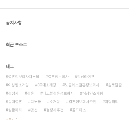
성을 확인하기 때문에 확실하고 안전한 만남을 위해
최선의 노력을 하고 있습니다. 25세 미혼남녀를 대
상으로 이상형 추천받기 테스트를 신청해 주신 분들
공지사항
중 추첨을 ..
최근 포스트
태그
결혼정보회사디노블
결혼정보회사
강남라이프
이상형소개팅
30대소개팅
노블레스결혼정보회사
솔로탈출
결정사
결혼
디노블결혼정보회사
직장인소개팅
중매결혼
디노블
소개팅
결혼정보회사추천
미팅파티
싱글파티
맞선
결정사추천
골드미스
더보기