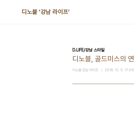
본문 바로가기
디노블 '강남 라이프'
D.LIFE/강남 스타일
디노블, 골드미스의 연
디노블 강남 라이프
2018. 12. 5. 17:05