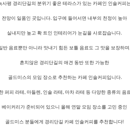
녹사평 경리단길의 분위기 좋은 테라스가 있는 카페인
인솔커피
전망이 일품인 곳입니다. 입구에 들어서면 내부의 천정이 높아
실내지만 높고 확 트인 인테리어가 눈길을 사로잡습니다.
일반
음료뿐만 아니라
맛내기 힘든
보틀 음료도
그 맛을 보장하며
흔치않은 경리단길의
애견 동반
또한 가능한
골드미스의
모임 장소로
추천하는 카페
인솔커피입니다.
위한
퍼피 라테,
마들렌,
인솔 라테,
마차 라테
등 다양한 종류의 음
베이커리가 준비되어 있으니 올해
연말 모임
장소를
고민 중인
골드미스 분들에게 경리단길 카페
인솔커피를
추천합니다!