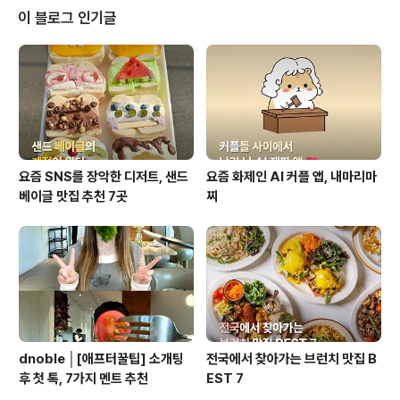
노블이 준비한 역대급 4월 이벤트를 들고 왔습니다!그냥
이 블로그 인기글
평범한 만남을 주선하는 뻔한 이벤트가 아니에요.인생의
소중한 인연을 만날 수 있는 기회는 물론, 선물까지 쏟아지
는 'DEAR MY Someday' 이벤트!지금부터 그 달콤한 혜
택들을 하나하나 보러 가실까요? 이벤트 안내🗓️ 기간202
6년 4월 1일 ~ 4월..
요즘 SNS를 장악한 디저트, 샌드
요즘 화제인 AI 커플 앱, 내마리마
베이글 맛집 추천 7곳
찌
dnoble │[애프터꿀팁] 소개팅
전국에서 찾아가는 브런치 맛집 B
후 첫 톡, 7가지 멘트 추천
EST 7