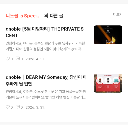
더보기
디노블 is Special! /디노블 News
의 다른 글
dnoble [5월 미팅파티] THE PRIVATE S
CENT
글 내용
안녕하세요, 여러분! 눈부신 햇살과 푸른 잎사귀가 가득한
계절,드디어 설렘의 정점인 5월이 찾아왔어요! 🌿✨ 혹시
벚꽃은 저물었는데 내 옆자리엔 아직 아무도 없어서 허전
0
0
2026. 4. 13.
함을 느끼고 계셨나요?그렇다면 이번 5월, 여러분의 감각
을 깨워줄 아주 특별하고 감각적인 소식을 주목해 주세요!
🥀 품격 있는 만남의 대명사, 노블레스 결혼정보회사 디노
dnoble │ DEAR MY Someday, 당신이 마
블이 준비한 5월의 프라이빗 미팅파티,'THE PRIVATE S
CENT' 소식입니다! 🍸 압구정의 프라이빗한 라운지에서
주하게 될 인연
글 내용
즐기는 진한 위스키 한 잔과, 오직 나만의 '향기'를 찾아 떠
안녕하세요, 여러분! 어느덧 찬 바람은 가고 몽글몽글한 봄
나는 매혹적인 로테이션 데이트!드라마 속 한 장면처럼 우
기운이 느껴지는 4월이에요.🌸 4월 하면 벚꽃이 흩날리고,
아하고 은밀한 만남을 꿈꾸셨다면,디노블이 그 로망을 현
누군가와 함께 걷고 싶은 설렘이 코앞으로 다가왔는데요!
실로 만들어 드릴게요. ✨오직 당신만을 위해 준비된 특별
0
0
2026. 3. 31.
매년 돌아오는 봄이지만, 누군가에게 진심 어린 고백을 받
한 밤, 그 현장을 지금 ..
고 달콤한 데이트를 즐기는 상상은 언제나 우리 마음을 설
레게 하잖아요. 그래서 오늘은! 혼자보다는 둘이어서 더 눈
부신 봄을 꿈꾸는 분들을 위해,노블레스 결혼정보회사 디