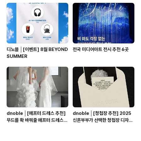
디노블 │[이벤트] 8월 BEYOND
전국 미디어아트 전시 추천 6곳
SUMMER
dnoble │[애프터 드레스 추천]
dnoble │[청첩장 추천] 2025
무드를 확 바꿔줄 애프터 드레스
신혼부부가 선택한 청첩장 디자인
추천 BEST 7
모음