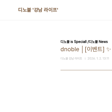
본문 바로가기
디노블 '강남 라이프'
디노블 is Special! /디노블 News
dnoble │[이벤트] ✨
디노블 강남 라이프
2026. 1. 2. 13:11