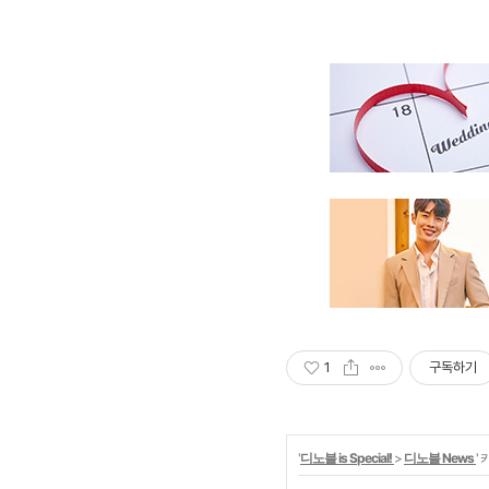
1
구독하기
'
디노블 is Special!
>
디노블 News
'