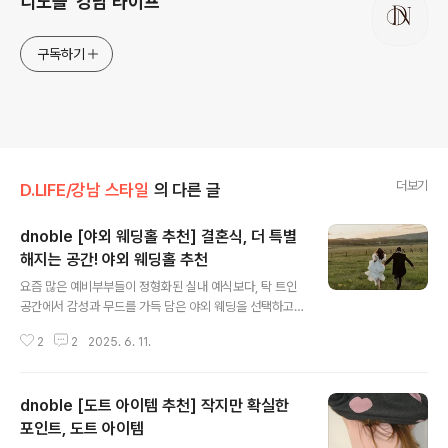
디노블 '강남 라이프'
구독하기
더보기
D.LIFE/강남 스타일
의 다른 글
dnoble [야외 웨딩홀 추천] 결혼식, 더 특별
해지는 공간! 야외 웨딩홀 추천
글 내용
요즘 많은 예비부부들이 정형화된 실내 예식보다, 탁 트인
공간에서 감성과 무드를 가득 담은 야외 웨딩을 선택하고
있어요. 오늘은 저희가 직접 셀렉 한, 감성은 물론 퀄리티까
2
2
2025. 6. 11.
지 챙긴 야외 웨딩홀 추천 리스트를 소개해 드릴게요. 예식
장을 알아보고 계신 예비 신랑, 신부님들께 작은 도움이 되
었으면 좋겠습니다. ❤1. 라비두스 @laviedouce_offici
dnoble [도트 아이템 추천] 작지만 확실한
al서울특별시 중구 필동로5길 7은은한 조명과 함께하는
로맨틱한 결혼식을 꿈꾸신다면 ‘라비두스’를 주목해 보세
포인트, 도트 아이템
글 내용
요. 섬세하게 연출된 조명 아래, 풍성한 플라워 아치와 자연