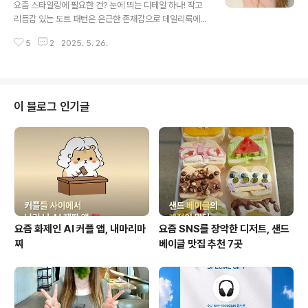
요즘 스타일링에 필요한 건? 눈에 띄는 디테일 하나! 작고
이 어우러지는 이 공간은 영화 속 한 장면 같은 장엄한 분위
리듬감 있는 도트 패턴은 은근한 존재감으로 데일리룩에
기를 만들어줍니다. 특히 해질 무렵부터 시작되는 선셋 웨
개성을 더해줘요. 이번엔 도트의 매력을 제대로 담아낸 브
딩은 이곳의 진가를 가장 잘 느낄 수 있는 순간이에요. 계절
5
2
2025. 5. 26.
랜드 3곳의 아이템을 소개해 드릴게요.1) 론론 (@ronron.
마다 다른..
co.kr)DOT PENDANT FRILL HOODIE WIND JUM
PER BLACK단정하지만 사랑스러운 무드를 찾는다면, 론
론의 프릴 후디 윈드점퍼를 주목해 보세요. 은은한 블랙 도
트 패턴 위로 프릴 디테일이 더해져 클래식함과 소녀스러
이 블로그 인기글
움이 공존하는 아이템이에요. 특히 얇고 가벼운 윈드브레
이커 소재라 봄·여름 간절기엔 아우터로, 가을엔 이너로도
활용도 높게 입을 수 있죠. 후드를 썼을 때 드러나는 귀여운
실루엣 덕분에 뒷모습까지 감각적인 스타일 완성! 심플한
룩에 이 점..
요즘 화제인 AI 커플 앱, 내마리마
요즘 SNS를 장악한 디저트, 샌드
찌
베이글 맛집 추천 7곳