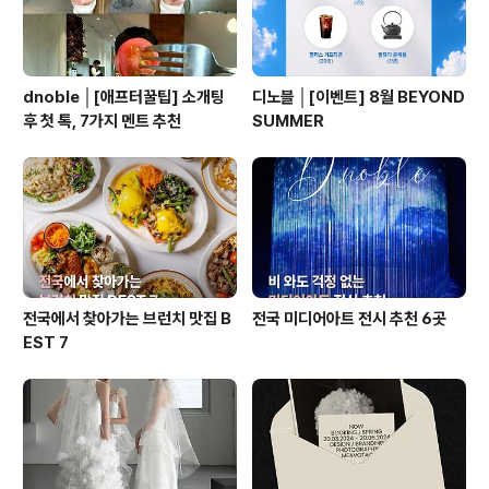
dnoble │[애프터꿀팁] 소개팅
디노블 │[이벤트] 8월 BEYOND
후 첫 톡, 7가지 멘트 추천
SUMMER
전국에서 찾아가는 브런치 맛집 B
전국 미디어아트 전시 추천 6곳
EST 7