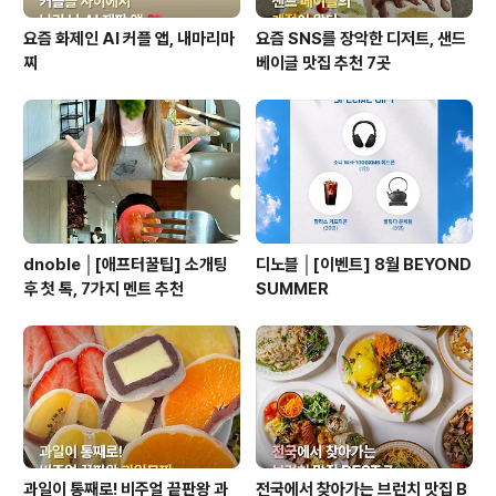
요즘 화제인 AI 커플 앱, 내마리마
요즘 SNS를 장악한 디저트, 샌드
찌
베이글 맛집 추천 7곳
dnoble │[애프터꿀팁] 소개팅
디노블 │[이벤트] 8월 BEYOND
후 첫 톡, 7가지 멘트 추천
SUMMER
과일이 통째로! 비주얼 끝판왕 과
전국에서 찾아가는 브런치 맛집 B