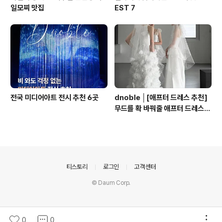
일모찌 맛집
EST 7
전국 미디어아트 전시 추천 6곳
dnoble │[애프터 드레스 추천]
무드를 확 바꿔줄 애프터 드레스
추천 BEST 7
의안내
티스토리
로그인
고객센터
© Daum Corp.
0
0