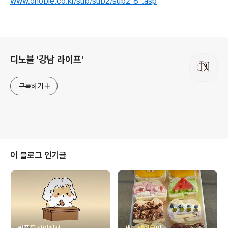
www.dnoble.co.kr/sub/sub2/sub2_8_.asp
로그 정보
디노블 '강남 라이프'
구독하기
이 블로그 인기글